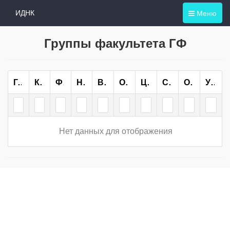
Меню
ИДНК
Группы факультета ГФ
Группа
Курс
Форма Обучения
Направление/специальность
Всего
ОО
ЦН
СН
ОП
Учебный План
Нет данных для отображения