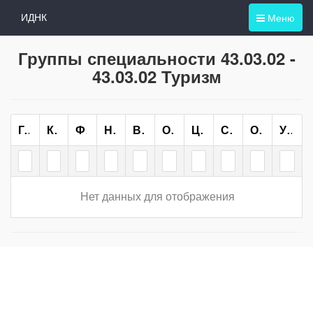
Меню
ИДНК
Группы специальности 43.03.02 -
43.03.02 Туризм
Группа
Курс
Форма Обучения
Направление/специальность
Всего
ОО
ЦН
СН
ОП
Учебный План
Нет данных для отображения