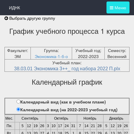
ИДНК
Меню
Выбрать другую группу
График учебного процесса 1 курса
Факультет:
Группа:
Учебный год:
Семестр:
ЭМ
Экономика-1-б-о
2022-2023
Весенний
Учебный план:
38.03.01 Экономика 3++_ год набора 2022 П.plx
Календарный график
Календарный вид (как в учебном плане)
Календарный вид (на 2022-2023 учебный год)
Мес.
Сентябрь
Октябрь
Ноябрь
Декабрь
Пн.
5
12
19
26
3
10
17
24
31
7
14
21
28
5
12
19
26
2
Вт.
6
13
20
27
4
11
18
25
1
8
15
22
29
6
13
20
27
3