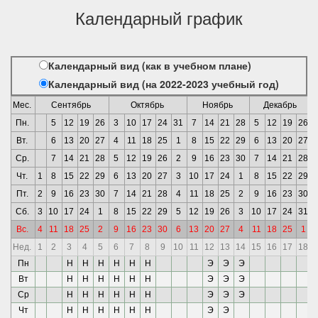
Календарный график
Календарный вид (как в учебном плане)
Календарный вид (на 2022-2023 учебный год)
Мес.
Сентябрь
Октябрь
Ноябрь
Декабрь
Пн.
5
12
19
26
3
10
17
24
31
7
14
21
28
5
12
19
26
Вт.
6
13
20
27
4
11
18
25
1
8
15
22
29
6
13
20
27
Ср.
7
14
21
28
5
12
19
26
2
9
16
23
30
7
14
21
28
Чт.
1
8
15
22
29
6
13
20
27
3
10
17
24
1
8
15
22
29
Пт.
2
9
16
23
30
7
14
21
28
4
11
18
25
2
9
16
23
30
Сб.
3
10
17
24
1
8
15
22
29
5
12
19
26
3
10
17
24
31
Вс.
4
11
18
25
2
9
16
23
30
6
13
20
27
4
11
18
25
1
Нед.
1
2
3
4
5
6
7
8
9
10
11
12
13
14
15
16
17
18
Пн
Н
Н
Н
Н
Н
Н
Э
Э
Э
Вт
Н
Н
Н
Н
Н
Н
Э
Э
Э
Ср
Н
Н
Н
Н
Н
Н
Э
Э
Э
Чт
Н
Н
Н
Н
Н
Н
Э
Э