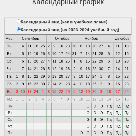
Календарный график
Календарный вид (как в учебном плане)
Календарный вид (на 2023-2024 учебный год)
Мес.
Сентябрь
Октябрь
Ноябрь
Декабрь
Пн.
4
11
18
25
2
9
16
23
30
6
13
20
27
4
11
18
2
Вт.
5
12
19
26
3
10
17
24
31
7
14
21
28
5
12
19
2
Ср.
6
13
20
27
4
11
18
25
1
8
15
22
29
6
13
20
2
Чт.
7
14
21
28
5
12
19
26
2
9
16
23
30
7
14
21
2
Пт.
1
8
15
22
29
6
13
20
27
3
10
17
24
1
8
15
22
2
Сб.
2
9
16
23
30
7
14
21
28
4
11
18
25
2
9
16
23
3
Вс.
3
10
17
24
1
8
15
22
29
5
12
19
26
3
10
17
24
3
Нед.
1
1
2
3
4
5
6
7
8
9
10
11
12
13
14
15
16
1
Пн
Э
Э
Э
Пд
Пд
Пд
П
Вт
Э
Э
Э
Пд
Пд
Пд
П
Ср
Э
Э
Э
Пд
Пд
Пд
П
Чт
Э
Э
Э
Пд
Пд
Пд
П
Пт
Э
Э
Э
Э
Пд
Пд
Пд
П