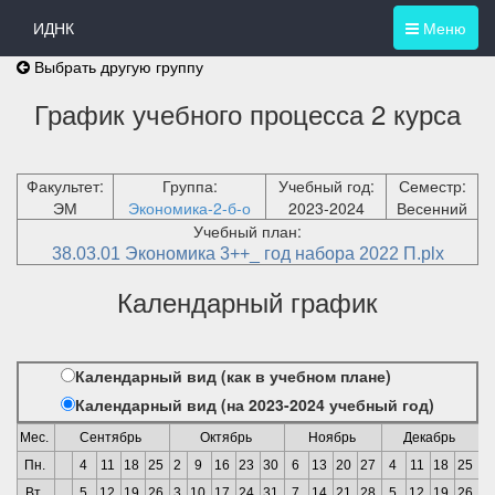
ИДНК
Меню
Выбрать другую группу
График учебного процесса 2 курса
Факультет:
Группа:
Учебный год:
Семестр:
ЭМ
Экономика-2-б-о
2023-2024
Весенний
Учебный план:
38.03.01 Экономика 3++_ год набора 2022 П.plx
Календарный график
Календарный вид (как в учебном плане)
Календарный вид (на 2023-2024 учебный год)
Мес.
Сентябрь
Октябрь
Ноябрь
Декабрь
Пн.
4
11
18
25
2
9
16
23
30
6
13
20
27
4
11
18
25
1
Вт.
5
12
19
26
3
10
17
24
31
7
14
21
28
5
12
19
26
2