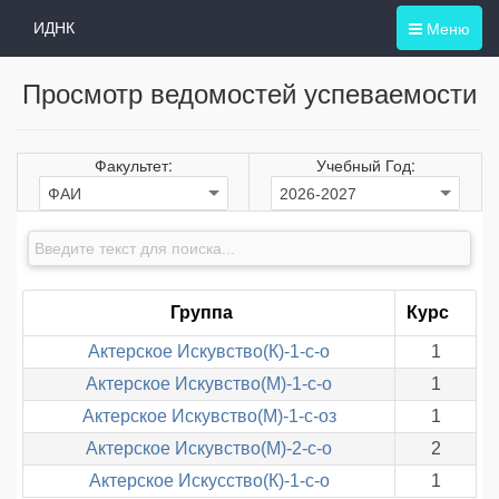
Меню
ИДНК
Просмотр ведомостей успеваемости
Факультет:
Учебный Год:
Группа
Курс
Актерское Искувство(К)-1-с-о
1
Актерское Искувство(М)-1-с-о
1
Актерское Искувство(М)-1-с-оз
1
Актерское Искувство(М)-2-с-о
2
Актерское Искусство(К)-1-с-о
1