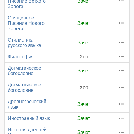
Писание Ветхого
Зачет
Завета
Священное
Писание Нового
Зачет
Завета
Стилистика
Зачет
русского языка
Философия
Хор
Догматическое
Зачет
богословие
Догматическое
Хор
богословие
Древнегреческий
Зачет
язык
Иностранный язык
Зачет
История древней
Зачет