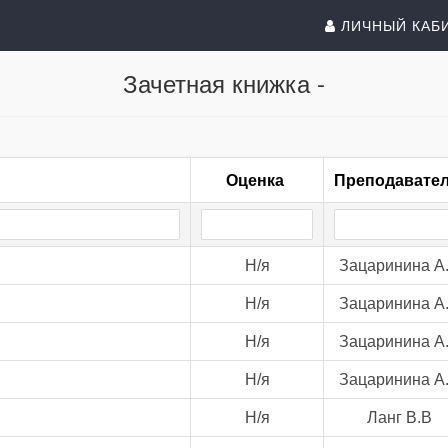
ЛИЧНЫЙ КАБ
Зачетная книжка -
Оценка
Преподавате
Н/я
Зацаринина А
Н/я
Зацаринина А
Н/я
Зацаринина А
Н/я
Зацаринина А
Н/я
Ланг В.В