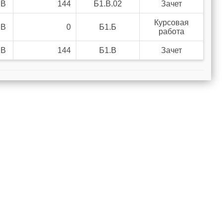
.В
144
Б1.В.02
Зачет
Курсовая
.В
0
Б1.Б
работа
.В
144
Б1.В
Зачет