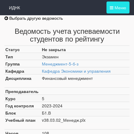
ИДНК
Меню
Выбрать другую ведомость
Ведомость учета успеваемости
студентов по рейтингу
Статус
Не закрыта
Тип
Экзамен
Группа
Менеджмент-5-б-з
Кафедра
Кафедра Экономики и управления
Дисциплина
Финансовый менеджмент
Преподаватель
Курс
5
Год контроля
2023-2024
Блок
Б1.В
Учебный план
v38.03.02_Менедж.plx
Часов
108