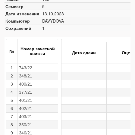
Семестр
5
Дата изменения
13.10.2023
Компьютер
DAVYDOVA
Сохранений
1
Номер зачетной
№
Дата сдачи
Оценк
книжки
1
743/22
2
348/21
3
400/21
4
377/21
5
401/21
6
402/21
7
403/21
8
350/21
9
346/21